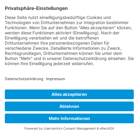
®
© 2023-
by
PriTumble
All Rights Reserved by Lenardy